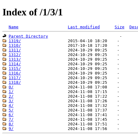
Index of /1/3/1
Name
Last modified
Size
Des
Parent Directory
1319/
1310/
1311/
1312/
1313/
1314/
1315/
1316/
1317/
1318/
0/
1/
2/
3/
4/
5/
6/
7/
8/
9/