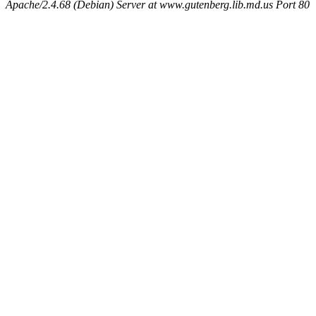
Apache/2.4.68 (Debian) Server at www.gutenberg.lib.md.us Port 80