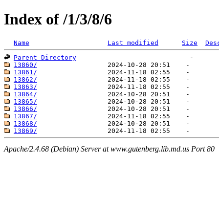
Index of /1/3/8/6
Name
Last modified
Size
Des
Parent Directory
13860/
13861/
13862/
13863/
13864/
13865/
13866/
13867/
13868/
13869/
Apache/2.4.68 (Debian) Server at www.gutenberg.lib.md.us Port 80