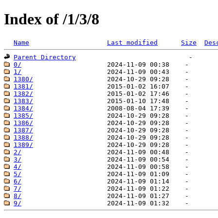
Index of /1/3/8
Name
Last modified
Size
Des
Parent Directory
0/
1/
1380/
1381/
1382/
1383/
1384/
1385/
1386/
1387/
1388/
1389/
2/
3/
4/
5/
6/
7/
8/
9/