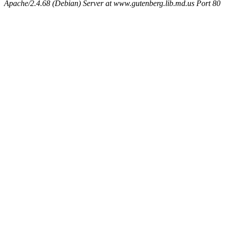
Apache/2.4.68 (Debian) Server at www.gutenberg.lib.md.us Port 80