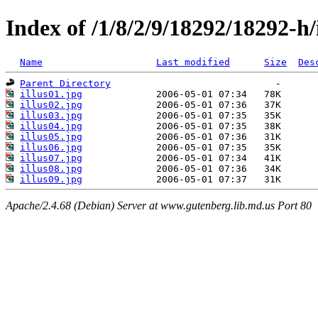
Index of /1/8/2/9/18292/18292-h
Name
Last modified
Size
Des
Parent Directory
illus01.jpg
illus02.jpg
illus03.jpg
illus04.jpg
illus05.jpg
illus06.jpg
illus07.jpg
illus08.jpg
illus09.jpg
Apache/2.4.68 (Debian) Server at www.gutenberg.lib.md.us Port 80