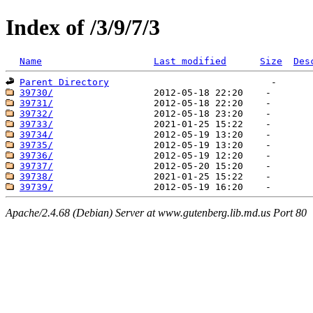
Index of /3/9/7/3
Name
Last modified
Size
Des
Parent Directory
39730/
39731/
39732/
39733/
39734/
39735/
39736/
39737/
39738/
39739/
Apache/2.4.68 (Debian) Server at www.gutenberg.lib.md.us Port 80