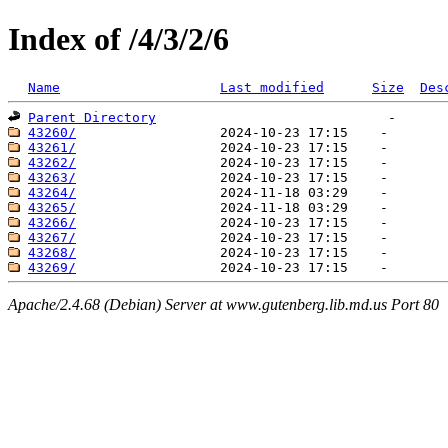
Index of /4/3/2/6
Name
Last modified
Size
Des
Parent Directory
43260/
43261/
43262/
43263/
43264/
43265/
43266/
43267/
43268/
43269/
Apache/2.4.68 (Debian) Server at www.gutenberg.lib.md.us Port 80