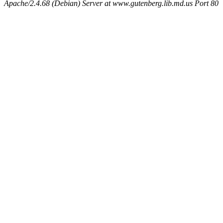
Apache/2.4.68 (Debian) Server at www.gutenberg.lib.md.us Port 80