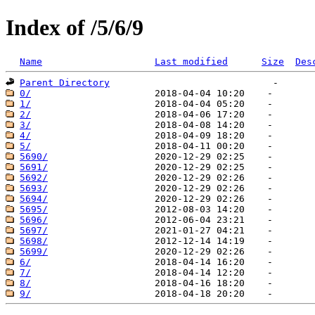
Index of /5/6/9
Name
Last modified
Size
Des
Parent Directory
0/
1/
2/
3/
4/
5/
5690/
5691/
5692/
5693/
5694/
5695/
5696/
5697/
5698/
5699/
6/
7/
8/
9/