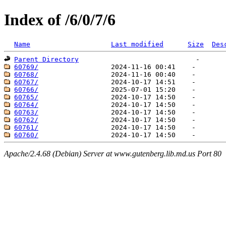
Index of /6/0/7/6
Name
Last modified
Size
Des
Parent Directory
60769/
60768/
60767/
60766/
60765/
60764/
60763/
60762/
60761/
60760/
Apache/2.4.68 (Debian) Server at www.gutenberg.lib.md.us Port 80