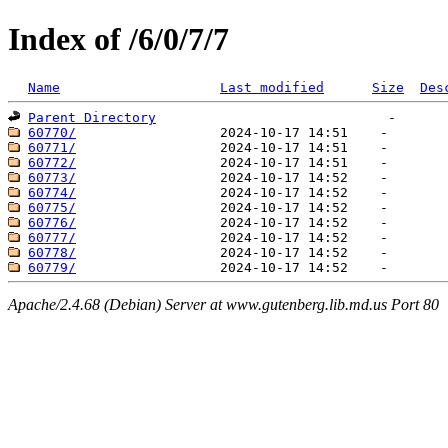
Index of /6/0/7/7
Name
Last modified
Size
Des
Parent Directory
60770/
60771/
60772/
60773/
60774/
60775/
60776/
60777/
60778/
60779/
Apache/2.4.68 (Debian) Server at www.gutenberg.lib.md.us Port 80