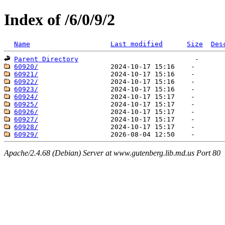
Index of /6/0/9/2
Name
Last modified
Size
Des
Parent Directory
60920/
60921/
60922/
60923/
60924/
60925/
60926/
60927/
60928/
60929/
Apache/2.4.68 (Debian) Server at www.gutenberg.lib.md.us Port 80