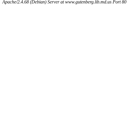
Apache/2.4.68 (Debian) Server at www.gutenberg.lib.md.us Port 80