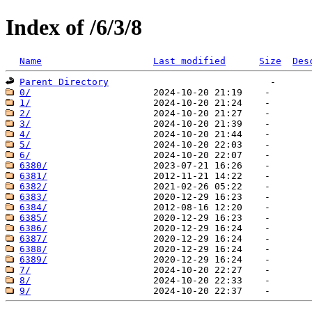
Index of /6/3/8
Name
Last modified
Size
Des
Parent Directory
0/
1/
2/
3/
4/
5/
6/
6380/
6381/
6382/
6383/
6384/
6385/
6386/
6387/
6388/
6389/
7/
8/
9/