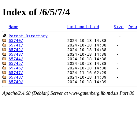
Index of /6/5/7/4
Name
Last modified
Size
Des
Parent Directory
65740/
65741/
65742/
65743/
65744/
65745/
65746/
65747/
65748/
65749/
Apache/2.4.68 (Debian) Server at www.gutenberg.lib.md.us Port 80