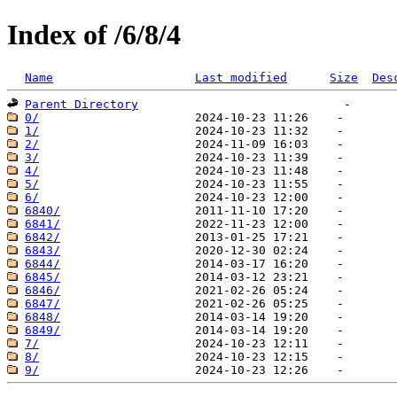
Index of /6/8/4
Name
Last modified
Size
Des
Parent Directory
0/
1/
2/
3/
4/
5/
6/
6840/
6841/
6842/
6843/
6844/
6845/
6846/
6847/
6848/
6849/
7/
8/
9/