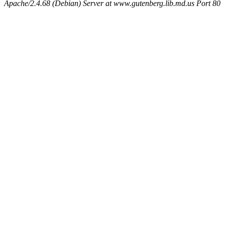
Apache/2.4.68 (Debian) Server at www.gutenberg.lib.md.us Port 80