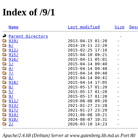
Index of /9/1
Name
Last modified
Size
Des
Parent Directory
919/
6/
912/
915/
916/
1/
4/
7/
8/
918/
0/
5/
9/
911/
913/
917/
914/
910/
2/
Apache/2.4.68 (Debian) Server at www.gutenberg.lib.md.us Port 80