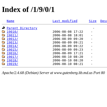
Index of /1/9/0/1
Name
Last modified
Size
Des
Parent Directory
19010/
19011/
19012/
19013/
19014/
19015/
19016/
19017/
19018/
19019/
Apache/2.4.68 (Debian) Server at www.gutenberg.lib.md.us Port 80