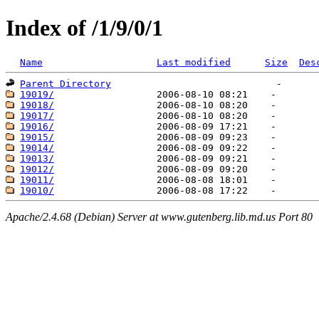
Index of /1/9/0/1
Name
Last modified
Size
Des
Parent Directory
19019/
19018/
19017/
19016/
19015/
19014/
19013/
19012/
19011/
19010/
Apache/2.4.68 (Debian) Server at www.gutenberg.lib.md.us Port 80