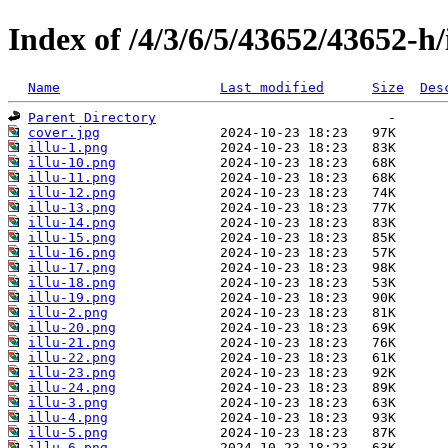
Index of /4/3/6/5/43652/43652-h
Name
Last modified
Size
Des
Parent Directory
cover.jpg
illu-1.png
illu-10.png
illu-11.png
illu-12.png
illu-13.png
illu-14.png
illu-15.png
illu-16.png
illu-17.png
illu-18.png
illu-19.png
illu-2.png
illu-20.png
illu-21.png
illu-22.png
illu-23.png
illu-24.png
illu-3.png
illu-4.png
illu-5.png
illu-6.png