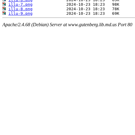
illu-7.png
illu-8.png
illu-9.png
Apache/2.4.68 (Debian) Server at www.gutenberg.lib.md.us Port 80