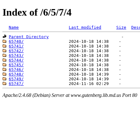
Index of /6/5/7/4
Name
Last modified
Size
Des
Parent Directory
65740/
65741/
65742/
65743/
65744/
65745/
65746/
65748/
65749/
65747/
Apache/2.4.68 (Debian) Server at www.gutenberg.lib.md.us Port 80