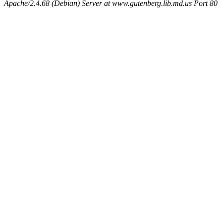
Apache/2.4.68 (Debian) Server at www.gutenberg.lib.md.us Port 80