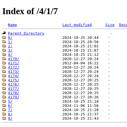
Index of /4/1/7
Name
Last modified
Size
Des
Parent Directory
0/
1/
2/
3/
4/
4170/
4171/
4172/
4173/
4174/
4175/
4176/
4177/
4178/
4179/
5/
6/
7/
8/
9/